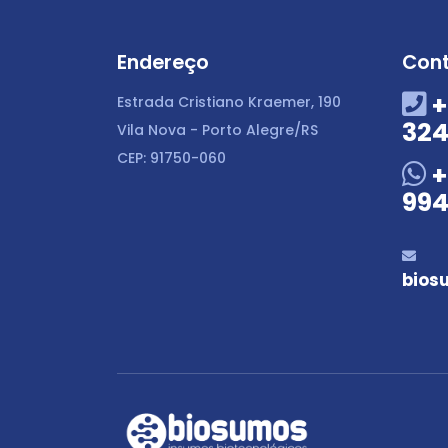
Endereço
Con
+
Estrada Cristiano Kraemer, 190
324
Vila Nova - Porto Alegre/RS
CEP: 91750-060
+
994
bios