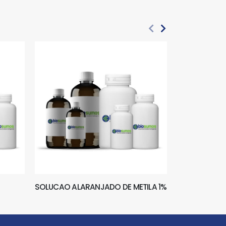
SOLUCAO ALARANJADO DE METILA 1%
SOLUCAO CLO
ELETROLITICA