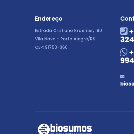
Endereço
Con
+
Estrada Cristiano Kraemer, 190
324
Vila Nova - Porto Alegre/RS
CEP: 91750-060
+
994
bios