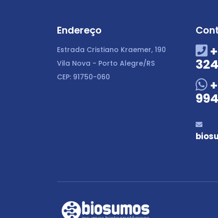
Endereço
Con
+
Estrada Cristiano Kraemer, 190
324
Vila Nova - Porto Alegre/RS
CEP: 91750-060
+
994
bios